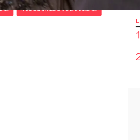
elas
Muchacha italiana viene a casarse
L