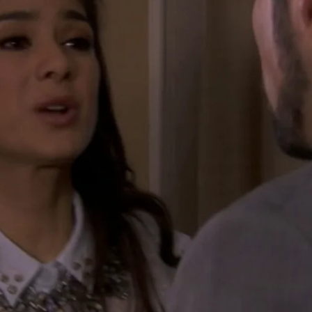
Whatsapp
Facebook
X
Flipboa
adre e hija es con Fiorella, que en dos
ado hablando sobre quién es el
. La joven italiana en cuanto sabe la
edro, pero Sonia se las sabe todas y