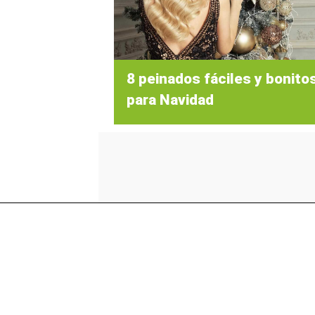
8 peinados fáciles y bonito
para Navidad