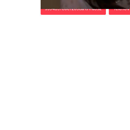
5554b3fc0cf203da151fa832
Telenov