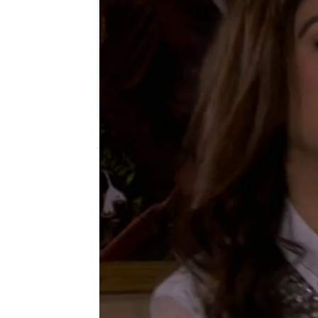
Nova
Madrid
Publicado:
24 de agosto de 2015, 18:12
Con lo que no cuentan m
ocasiones las ha escuch
verdadero padre del niño
noticia se la cuenta a P
vuelve a engañarle.