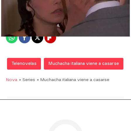
Nova
Madrid
Publicado:
19 de agosto de 2015, 13:05
Whatsapp
Facebook
X
Flipboard
Telenovelas
Muchacha italiana viene a casarse
Nova
» Series
» Muchacha italiana viene a casarse