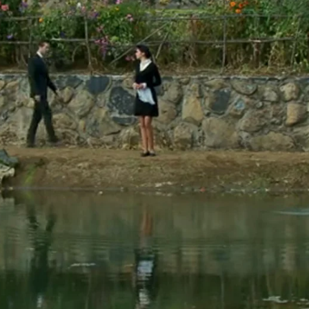
Whatsapp
Facebook
X
Flipboa
50
e a casarse