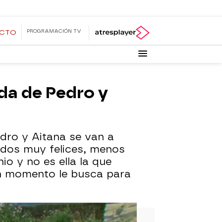
PROGRAMACIÓN TV
ECTO
oda de Pedro y
edro y Aitana se van a
nidos muy felices, menos
io y no es ella la que
un momento le busca para