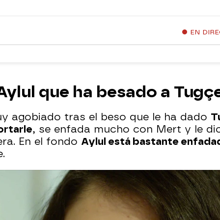
EN DIR
 Aylul que ha besado a Tugç
y agobiado tras el beso que le ha dado
T
ortarle
, se enfada mucho con Mert y le di
ra. En el fondo
Aylul está bastante enfada
.