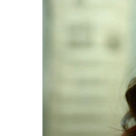
Nova
Madrid
Publicado:
26 de febrero de 2019, 21:19
Medcezir
Nova
mert
tel