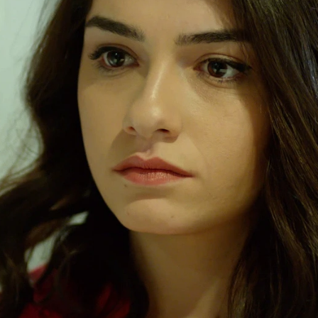
Whatsapp
Facebook
X
Flipboa
enovela turca