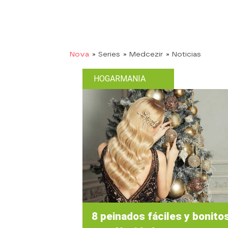
Nova
» Series
» Medcezir
» Noticias
HOGARMANIA
8 peinados fáciles y bonito