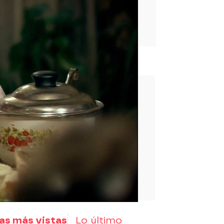
rd
as más vistas
Lo último