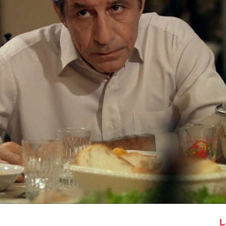
Whatsapp
Facebook
X
Flipboa
:04
Caroline a la casa de Cemile, sus hijos
s de un grave enfrentamiento con su
cada día más feliz con su amante
, pero
 consuelo.
Viven temporalmente en
e ya les ha dejado claro que no se
asiado tiempo porque no quiere ser
s.
L