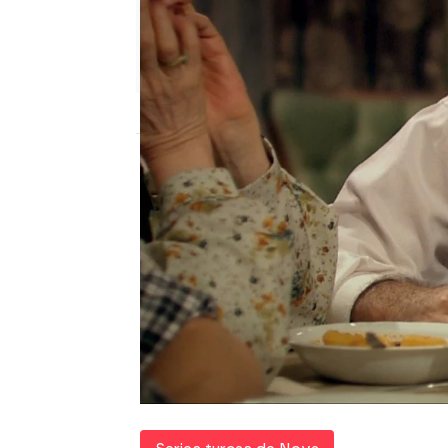
Nova
Madrid
Publicado:
22 de septiembre de 2021, 21
Cuando Ali ha llevado a 
se han marchado despué
padre.
Ali parece estar 
sus hijos no encuentran
casa de su tío
, pero est
pueden quedar allí dem
objeto de las habladuría