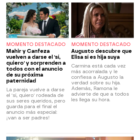
MOMENTO DESTACADO
MOMENTO DESTACADO
Mahir y Canfeza
Augusto descubre que
vuelven a darse el 'sí,
Elisa sí es hija suya
quiero' y sorprenden a
Carmina está cada vez
todos con el anuncio
más acorralada y le
de su próxima
confiesa a Augusto la
paternidad
verdad sobre su hija.
Además, Ramona le
La pareja vuelve a darse
advierte de que a todos
el 'sí, quiero' rodeada de
les llega su hora.
sus seres queridos, pero
guarda para el final el
anuncio más especial:
¡van a ser padres!