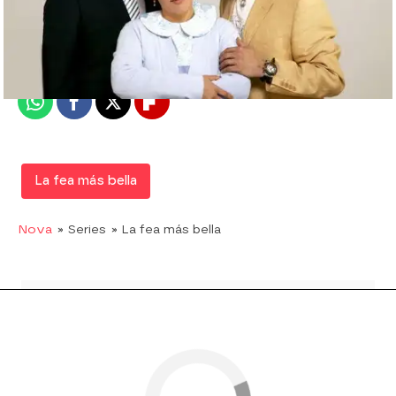
Nova
Madrid
Publicado:
07 de febrero de 2018, 17:07
Whatsapp
Facebook
X
Flipboard
La fea más bella
Nova
» Series
» La fea más bella