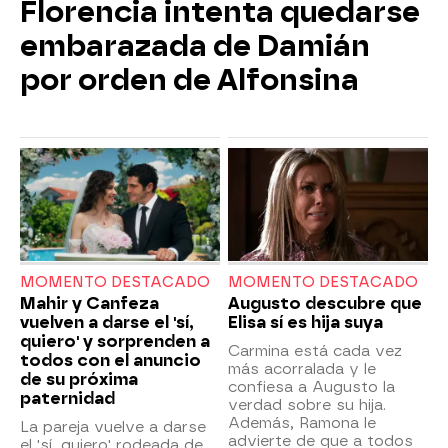
Florencia intenta quedarse
embarazada de Damián
por orden de Alfonsina
MOMENTO DESTACADO
MOMENTO DESTACADO
Mahir y Canfeza
Augusto descubre que
vuelven a darse el 'sí,
Elisa sí es hija suya
quiero' y sorprenden a
Carmina está cada vez
todos con el anuncio
más acorralada y le
de su próxima
confiesa a Augusto la
paternidad
verdad sobre su hija.
Además, Ramona le
La pareja vuelve a darse
advierte de que a todos
el 'sí, quiero' rodeada de