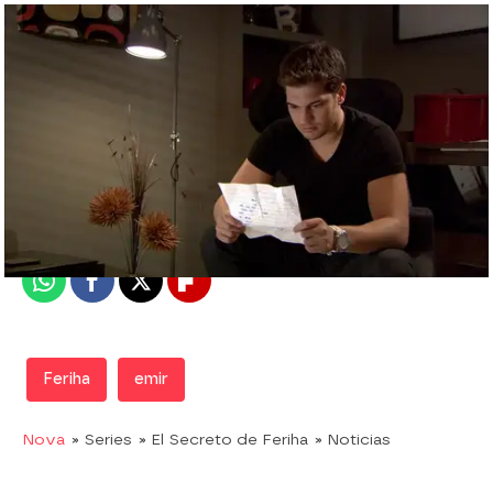
Nova
Madrid
Publicado:
30 de junio de 2019, 20:31
Whatsapp
Facebook
X
Flipboard
Feriha
emir
Nova
» Series
» El Secreto de Feriha
» Noticias