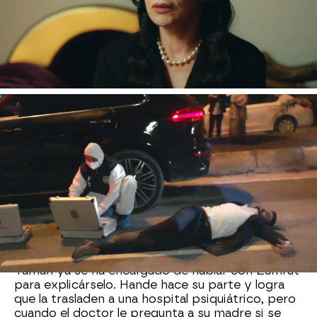
para pedirle la mano de su nieta como madre de
Ferit. Pero Azade está con la cabeza en otro
sitio. Aunque la alegría y la felicidad en casa de
Sahin es grande, ella parece ausente y con la
cabeza lejos. Mientras, Yaman sufre un grave
accidente. ¿Habrá tenido Azade algo que ver?
No nos hemos olvidado de la siniestra Hande.
Sus días en la cárcel, donde espera sentencia
tras haber sido juzgada acusada de ser la
responsable de la muerte del bebé de Ayse, no
están siendo nada sencillos.
El resto de reclusas
la han tomado con ella
y ella pide
desesperadamente que la saquen de allí.
Yaman
ha tenido una idea
. Cree que si la trasladan a un
recinto psiquiátrico, su madre Zümrüt podría
argumentar que la va a cuidar y con ello, Hande
regresaría a casa. Parece un plan sin fisuras y
Yaman ya se ha encargado de hablar con Zümrüt
para explicárselo. Hande hace su parte y logra
que la trasladen a una hospital psiquiátrico, pero
cuando el doctor le pregunta a su madre si se