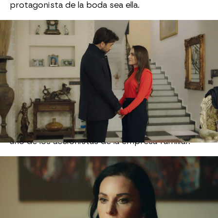
protagonista de la boda sea ella.
Mientras todo esto ocurre y la relación entre
Ferit y Ayse vuelve a tomar impulso,
Azade se
sigue preguntando quién será el hijo secreto
de su marido Adnan
. Después de mucho pensar,
de hacer descartes e incluso de equivocarse en
sus conclusiones (llegó a pensar que el pequeño
'aceituno' era ese hijo secreto), Azade llega a la
conclusión que esa persona sólo puede ser uno:
Yaman. Le entra un escalofrío al descubrirlo,
sobre todo porque lleva toda la vida junto a ellos
y además se ha convertido recientemente en
uno de los accionistas de la empresa familiar.
Tras ese descubrimiento, y después del shock
inicial,
Azade se pone a maquinar qué es lo que
debe hacer para impedir que Yaman siga
haciendo de las suyas
. Azade está en la casa de
Sahisn, el abuelo de Ayse, a donde ha acudido