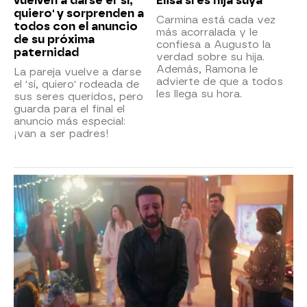
vuelven a darse el 'sí,
Elisa sí es hija suya
quiero' y sorprenden a
Carmina está cada vez
todos con el anuncio
más acorralada y le
de su próxima
confiesa a Augusto la
paternidad
verdad sobre su hija.
Además, Ramona le
La pareja vuelve a darse
advierte de que a todos
el 'sí, quiero' rodeada de
les llega su hora.
sus seres queridos, pero
guarda para el final el
anuncio más especial:
¡van a ser padres!