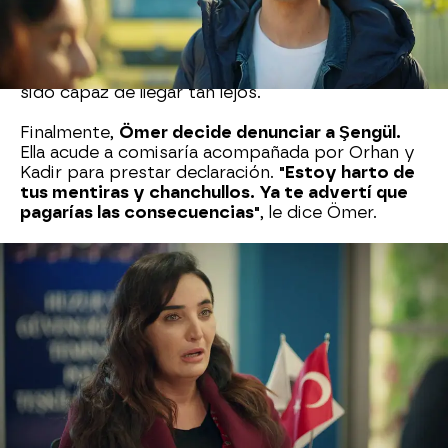
rabia.
Orhan, decepcionado, también la encara,
al
igual que Kadir, que no puede entender cómo ha
sido capaz de llegar tan lejos.
Finalmente,
Ömer decide denunciar a Şengül.
Ella acude a comisaría acompañada por Orhan y
Kadir para prestar declaración.
"Estoy harto de
tus mentiras y chanchullos. Ya te advertí que
pagarías las consecuencias"
, le dice Ömer.
Al enterarse de que ha sido su propio sobrino
quien la ha denunciado, Şengül pierde los nervios:
"¡Eres un traidor, una víbora! ¡Te he querido
como a un hijo!"
, le grita entre lágrimas. Si Ömer
no retira la denuncia,
ella podría acabar en la
cárcel.
Cuando regresa a casa tras declarar,
Aybike
está visiblemente preocupada por su madre,
y