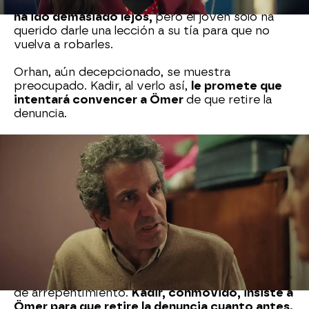
Orhan intenta calmarla.
Aybike cree que Ömer
ha ido demasiado lejos,
pero el joven solo ha
querido darle una lección a su tía para que no
vuelva a robarles.
Orhan, aún decepcionado, se muestra
preocupado. Kadir, al verlo así,
le promete que
intentará convencer a Ömer
de que retire la
denuncia.
Mientras tanto,
Şengül, convencida de que
terminará en prisión, empieza a preparar su
maleta.
No quiere que su familia la recuerde
como una ladrona, así que idea un plan para
enmendar sus errores, especialmente con Ömer.
Con el dinero que le quedaba,
compra un coche
viejo y destartalado para que Orhan y los niños
puedan ir al colegio.
Su intención es ponerlo a
nombre de su hijo y su sobrino, como muestra
de arrepentimiento.
Kadir, conmovido, insiste a
Ömer para que retire la denuncia cuanto antes.