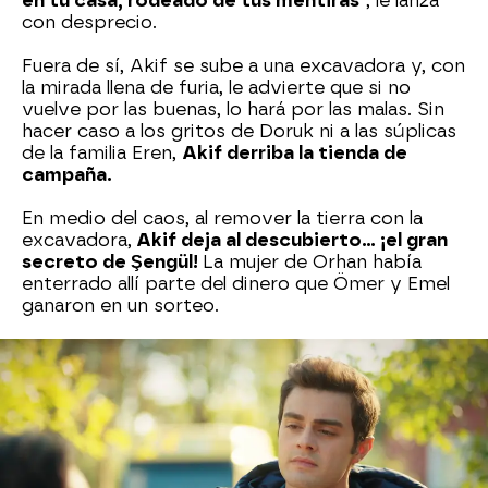
en tu casa, rodeado de tus mentiras"
, le lanza
con desprecio.
Fuera de sí, Akif se sube a una excavadora y, con
la mirada llena de furia, le advierte que si no
vuelve por las buenas, lo hará por las malas. Sin
hacer caso a los gritos de Doruk ni a las súplicas
de la familia Eren,
Akif derriba la tienda de
campaña.
En medio del caos, al remover la tierra con la
excavadora,
Akif deja al descubierto… ¡el gran
secreto de Şengül!
La mujer de Orhan había
enterrado allí parte del dinero que Ömer y Emel
ganaron en un sorteo.
Muy enfadado, Ömer se enfrenta a su tía:
"No
tienes corazón"
, le dice con la voz quebrada.
Şengül intenta justificarse, asegurando que no lo
robó y que
lo usó para pagar deudas familiares.
Pero Ömer, dolido, le responde:
"Esta vez no te
vas a salir con la tuya"
y se va de casa lleno de