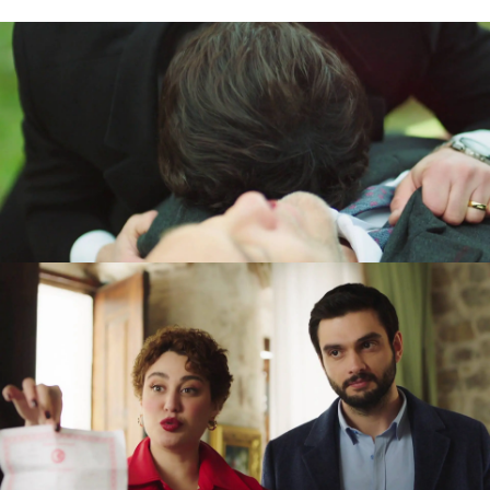
Tras el funeral de Adnan, Yaman, acompañado
por Hande, irrumpe en la mansión de los
Sancakzade y
confiesa, a los que ahora son su
familia, que es el hijo ilegítimo de Adnan.
Además, les revela que, su padre antes de morir,
le dejó toda su fortuna y bienes,
por lo que,
ahora, la mansión le pertenece. Ferit y Sinan se
quedan de piedra al escucharle.
Nova
» Series
» Corazón herido
» Contenido extra