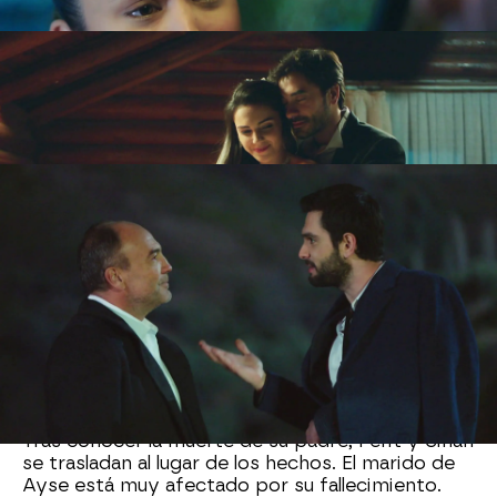
Mientras tanto,
Adnan, de camino a casa, se
encuentra con su hijo ilegítimo Yaman.
Adnan
acusa al joven de ladrón y le confiesa que va a
desenmascararle ante su mujer e hijos.
Adnan en el fondo está desesperado.
Se siente
culpable por haber arruinado la vida de sus hijos
Ferit y Sinan.
Se dejó embaucar por Yaman y le
acabó transfiriendo toda su fortuna y bienes.
Ahora, sus hijos están en la bancarrota.
El exmarido de Azade, no sabe qué hacer, y
toma una decisión drástica: tirarse por un
barranco con su coche,
pero alguien presencia
lo ocurrido. ¿De quién se trata?
Tras conocer la muerte de su padre, Ferit y Sinan
se trasladan al lugar de los hechos. El marido de
Ayse está muy afectado por su fallecimiento.