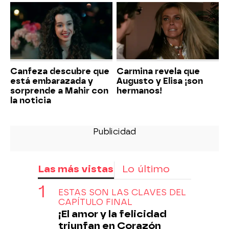
Canfeza descubre que
Carmina revela que
está embarazada y
Augusto y Elisa ¡son
sorprende a Mahir con
hermanos!
la noticia
Las más vistas
Lo último
ESTAS SON LAS CLAVES DEL
CAPÍTULO FINAL
¡El amor y la felicidad
triunfan en Corazón