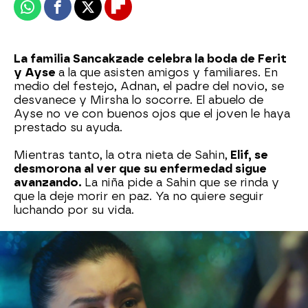
Whatsapp
Facebook
X
Flipboard
La familia Sancakzade celebra la boda de Ferit
y Ayse
a la que asisten amigos y familiares. En
medio del festejo, Adnan, el padre del novio, se
desvanece y Mirsha lo socorre. El abuelo de
Ayse no ve con buenos ojos que el joven le haya
prestado su ayuda.
Mientras tanto, la otra nieta de Sahin,
Elif, se
desmorona al ver que su enfermedad sigue
avanzando.
La niña pide a Sahin que se rinda y
que la deje morir en paz. Ya no quiere seguir
luchando por su vida.
Después de recuperarse Adnan,
Ferit y Ayse
celebran su noche de bodas donde se juran
amor eterno
y prometen no separarse jamás.
Les espera una cama llena de pétalos de rosa. ¡El
momento no puede ser más romántico!