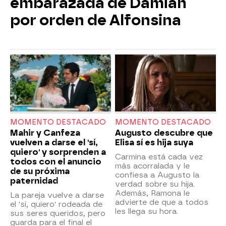
embarazada de Damián
por orden de Alfonsina
MOMENTO DESTACADO
MOMENTO DESTACADO
Mahir y Canfeza
Augusto descubre que
vuelven a darse el 'sí,
Elisa sí es hija suya
quiero' y sorprenden a
Carmina está cada vez
todos con el anuncio
más acorralada y le
de su próxima
confiesa a Augusto la
paternidad
verdad sobre su hija.
Además, Ramona le
La pareja vuelve a darse
advierte de que a todos
el 'sí, quiero' rodeada de
les llega su hora.
sus seres queridos, pero
guarda para el final el