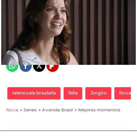
Nova
Madrid
Publicado:
12 de febrero de 2019, 16:34
Whatsapp
Facebook
X
Flipboard
telenovela brasileña
Niña
Jorgito
Nova
Nova
» Series
» Avenida Brasil
» Mejores momentos