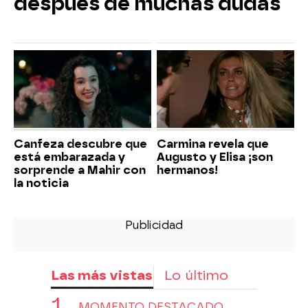
después de muchas dudas
Canfeza descubre que
Carmina revela que
está embarazada y
Augusto y Elisa ¡son
sorprende a Mahir con
hermanos!
la noticia
Las más vistas
Lo último
MOMENTO DESTACADO