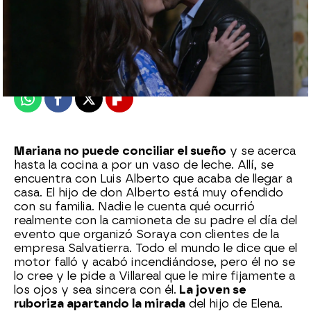
Nova
Publicado:
26 de septiembre de 2024, 20:58
Whatsapp
Facebook
X
Flipboard
Mariana no puede conciliar el sueño
y se acerca
hasta la cocina a por un vaso de leche. Allí, se
encuentra con Luis Alberto que acaba de llegar a
casa. El hijo de don Alberto está muy ofendido
con su familia. Nadie le cuenta qué ocurrió
realmente con la camioneta de su padre el día del
evento que organizó Soraya con clientes de la
empresa Salvatierra. Todo el mundo le dice que el
motor falló y acabó incendiándose, pero él no se
lo cree y le pide a Villareal que le mire fijamente a
los ojos y sea sincera con él.
La joven se
ruboriza apartando la mirada
del hijo de Elena.