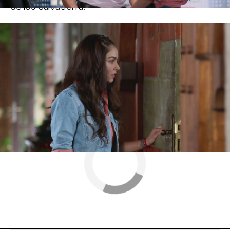
de los Salvatierra.
Nova
» Series
» Los ricos también lloran
» Mejores
momentos