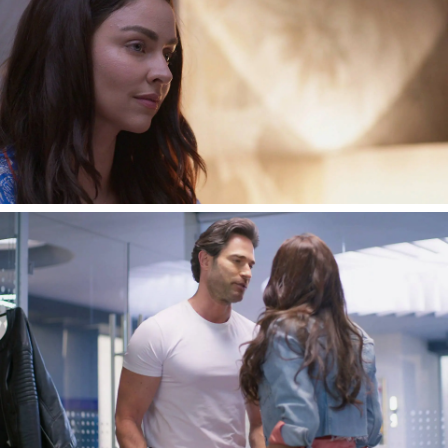
Mariana lleva a Luis Alberto unos documentos
que debe firmar y tienen una conversación
sobre lo ocurrido la noche anterior. El hijo de
Elena le asegura que no tema, que
ya no la
volverá a besar,
pero sigue pensando que le
oculta cosas y que no es tan inocente como
quiere hacerle ver. La joven no puede evitar
ponerse nerviosa cada vez que está a su lado y
el hijo de don Alberto sospecha que Villareal
está interesada en él.
Mariana no puede dejar de pensar en Luis
Alberto, pero descubre una noticia que le
entristece mucho. Escucha una conversación
privada entre Soraya y el hijo de don Alberto, en
la que
ella le comunica que está esperando un
hijo suyo.
Soraya y León Alfaro han orquestado
un plan para que Villareal crea que el joven va a
ser padre. La intención de Soraya es fingir que
está embarazada para que el hijo de Elena se
case con ella. El test de embarazo que enseña a
Luis Alberto pertenece a Patricia, una empleada