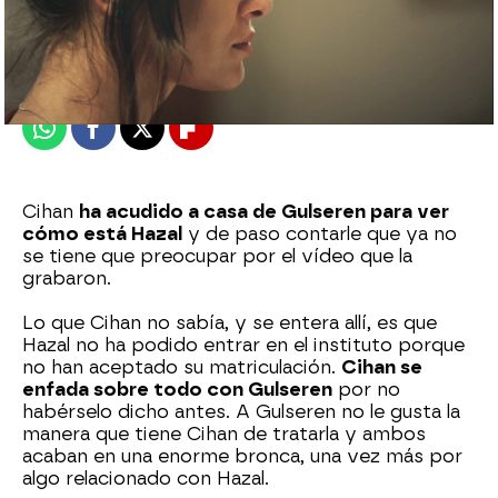
Nova
Madrid
Publicado:
18 de noviembre de 2021, 22:53
Whatsapp
Facebook
X
Flipboard
Cihan
ha acudido a casa de Gulseren para ver
cómo está Hazal
y de paso contarle que ya no
se tiene que preocupar por el vídeo que la
grabaron.
Lo que Cihan no sabía, y se entera allí, es que
Hazal no ha podido entrar en el instituto porque
no han aceptado su matriculación.
Cihan se
enfada sobre todo con Gulseren
por no
habérselo dicho antes. A Gulseren no le gusta la
manera que tiene Cihan de tratarla y ambos
acaban en una enorme bronca, una vez más por
algo relacionado con Hazal.