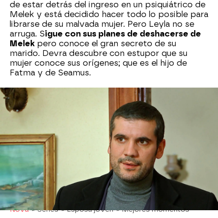
de estar detrás del ingreso en un psiquiátrico de
Melek y está decidido hacer todo lo posible para
librarse de su malvada mujer. Pero Leyla no se
arruga. S
igue con sus planes de deshacerse de
Melek
pero conoce el gran secreto de su
marido. Devra descubre con estupor que su
mujer conoce sus orígenes; que es el hijo de
Fatma y de Seamus.
Devra intenta negarlo, pero Leyla no se rinde.
"¿Por qué quieres ocultármelo?", dice Leyla
.
Devra quiere saber quién se lo ha dicho, pero ella
se mantiene firme. Es una información muy
preciosa y Devra sabe que no se debe hacer
pública pues le traería numerosos problemas en
la mansión de los Kirkman. Leyla refuerza su
posición junto a Devra y le chantajea. Ahora
Devra deberá actuar de otra manera.
Nova
» Series
» Esposa joven
» Mejores momentos