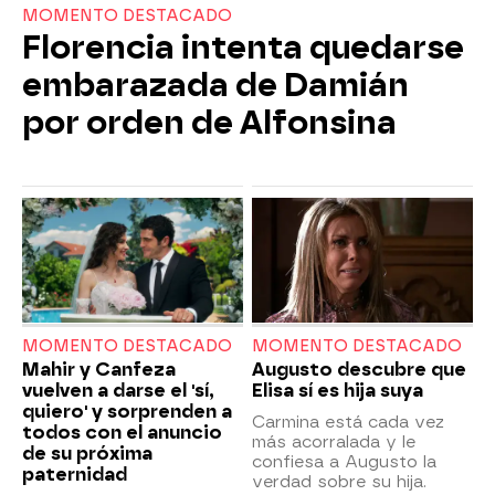
MOMENTO DESTACADO
Florencia intenta quedarse
embarazada de Damián
por orden de Alfonsina
MOMENTO DESTACADO
MOMENTO DESTACADO
Mahir y Canfeza
Augusto descubre que
vuelven a darse el 'sí,
Elisa sí es hija suya
quiero' y sorprenden a
Carmina está cada vez
todos con el anuncio
más acorralada y le
de su próxima
confiesa a Augusto la
paternidad
verdad sobre su hija.