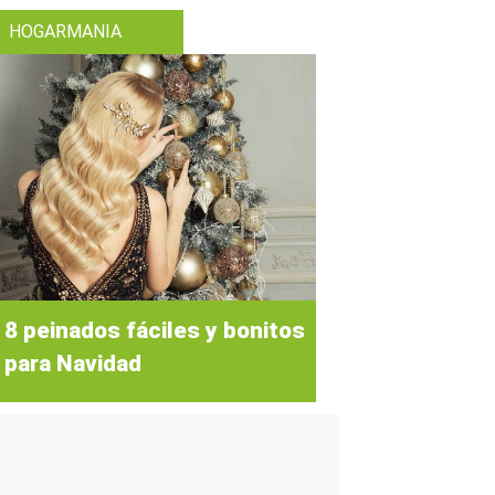
HOGARMANIA
8 peinados fáciles y bonitos
para Navidad