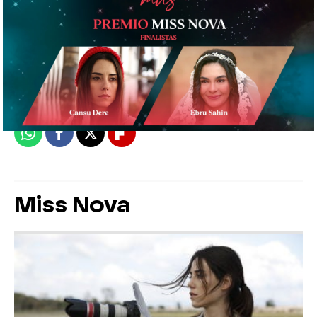
Nova
Madrid
Publicado:
21 de febrero de 2020, 09:14
Whatsapp
Facebook
X
Flipboard
Miss Nova