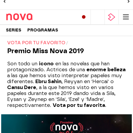
SERIES
PROGRAMAS
VOTA POR TU FAVORITO
Premio Miss Nova 2019
Son todo un
icono
en las novelas que han
protagonizado. Actrices de una
enorme belleza
a las que hemos visto interpretar papeles muy
diferentes.
Ebru Sahin
, Reyyan en 'Hercai' o
Cansu Dere
, a la que hemos visto en varios
papeles durante este 2019 dando vida a Sila,
Eysan y Zeynep en 'Sila', 'Ezel' y 'Madre',
respectivamente.
Vota por tu favorita
.