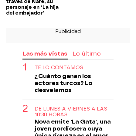
través de Nare, su
personaje en "La hija
del embajador"
Las más vistas
Lo último
TE LO CONTAMOS
¿Cuánto ganan los
actores turcos? Lo
desvelamos
DE LUNES A VIERNES A LAS
10:30 HORAS
Nova emite 'La Gata', una
joven pordiosera cuya
única riqueza es el amor