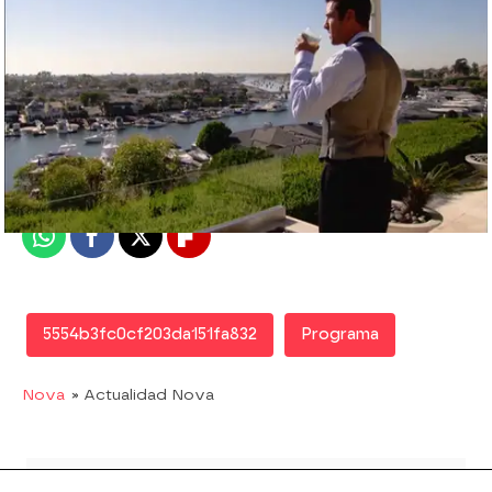
Nova
Madrid
Publicado:
18 de febrero de 2016, 15:34
Whatsapp
Facebook
X
Flipboard
5554b3fc0cf203da151fa832
Programa
Nova
» Actualidad Nova