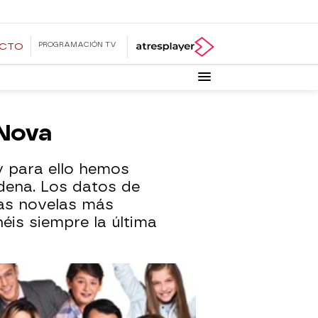
PROGRAMACIÓN TV
ECTO
 Nova
y para ello hemos
adena. Los datos de
las novelas más
is siempre la última