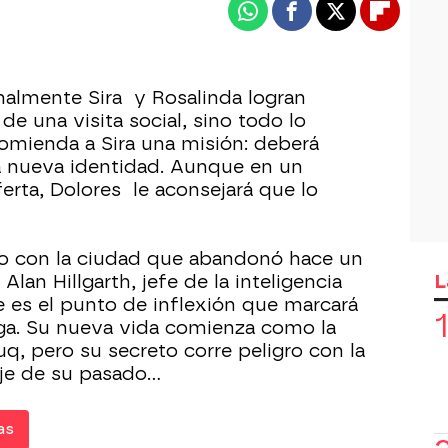
Whatsapp
Facebook
X
Flipboa
inalmente Sira y Rosalinda logran
de una visita social, sino todo lo
comienda a Sira una misión: deberá
a nueva identidad. Aunque en un
ferta, Dolores le aconsejará que lo
o con la ciudad que abandonó hace un
L
 Alan Hillgarth, jefe de la inteligencia
e es el punto de inflexión que marcará
oga. Su nueva vida comienza como la
q, pero su secreto corre peligro con la
aje de su pasado…
as