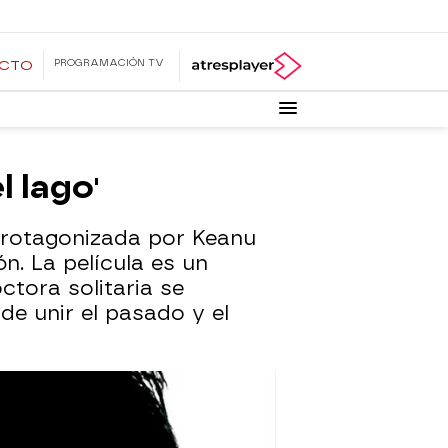
PROGRAMACIÓN TV
ECTO
l lago'
protagonizada por Keanu
n. La película es un
tora solitaria se
e unir el pasado y el