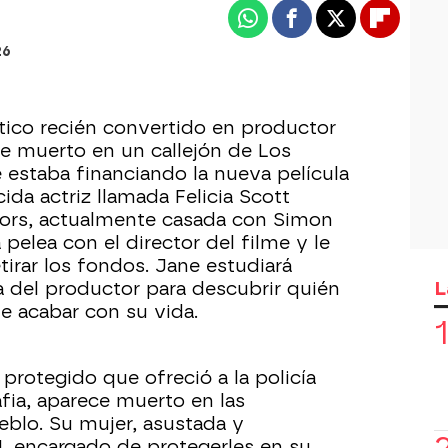
Whatsapp
Facebook
X
Flipboa
26
ítico recién convertido en productor
e muerto en un callejón de Los
 estaba financiando la nueva película
da actriz llamada Felicia Scott
tors, actualmente casada con Simon
 pelea con el director del filme y le
irar los fondos. Jane estudiará
L
 del productor para descubrir quién
e acabar con su vida.
 protegido que ofreció a la policía
fia, aparece muerto en las
blo. Su mujer, asustada y
, encargado de protegerles en su