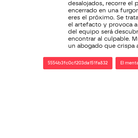
desalojados, recorre el
encerrado en una furgon
eres el próximo. Se trat
el artefacto y provoca a
del equipo será descubri
encontrar al culpable. M
un abogado que crispa a
5554b3fc0cf203da151fa832
El menta