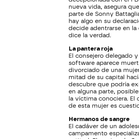
nueva vida, asegura que
parte de Sonny Battaglia
hay algo en su declarac
decide adentrarse en la 
dice la verdad.
La pantera roja
El consejero delegado 
software aparece muerto
divorciado de una mujer
mitad de su capital hací
descubre que podría exi
en alguna parte, posibl
la víctima conociera. El
de esta mujer es cuestio
Hermanos de sangre
El cadáver de un adole
campamento especializ