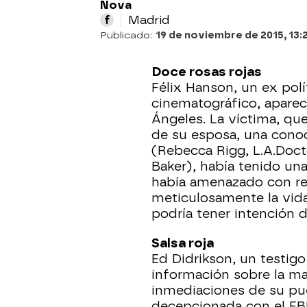
Nova
Madrid
Publicado:
19 de noviembre de 2015, 13:
Doce rosas rojas
Félix Hanson, un ex pol
cinematográfico, aparec
Ángeles. La víctima, que
de su esposa, una conoci
(Rebecca Rigg, L.A.Doc
Baker), había tenido una
había amenazado con ret
meticulosamente la vida
podría tener intención d
Salsa roja
Ed Didrikson, un testigo
información sobre la ma
inmediaciones de su pue
decepcionada con el FBI