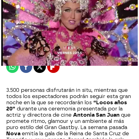
Nova
Madrid
Publicado:
08 de febrero de 2016, 12:10
Whatsapp
Facebook
X
Flipboard
3.500 personas disfrutarán in situ, mientras que
todos los espectadores podrán seguir esta gran
noche en la que se recordarán los
“Locos años
20”
durante una ceremonia presentada por la
actriz y directora de cine
Antonia San Juan
que
promete ritmo, glamour y un ambiente al más
puro estilo del Gran Gastby. La semana pasada
Nova
emitía la gala de la Reina de Santa Cruz de