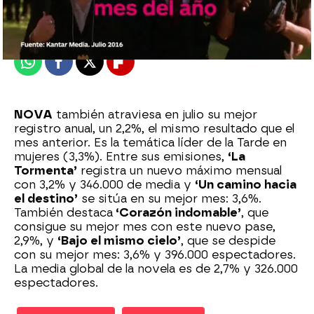
Madrid
Publicado:
07 de febrero de 2018, 17:11
Whatsapp
Facebook
X
Flipboard
NOVA
también atraviesa en julio su mejor
registro anual, un 2,2%, el mismo resultado que el
mes anterior. Es la temática líder de la Tarde en
mujeres (3,3%). Entre sus emisiones,
‘La
Tormenta’
registra un nuevo máximo mensual
con 3,2% y 346.000 de media y
‘Un camino hacia
el destino’
se sitúa en su mejor mes: 3,6%.
También destaca
‘Corazón indomable’
, que
consigue su mejor mes con este nuevo pase,
2,9%, y
‘Bajo el mismo cielo’
, que se despide
con su mejor mes: 3,6% y 396.000 espectadores.
La media global de la novela es de 2,7% y 326.000
espectadores.