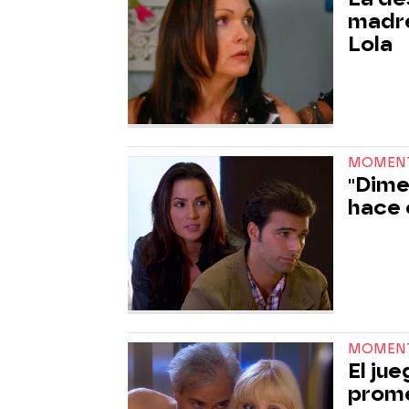
madre
Lola
MOMEN
"Dime
hace 
MOMEN
El ju
prome