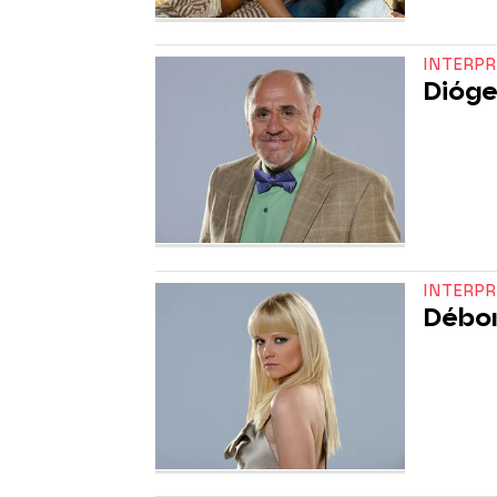
INTERP
Dióge
INTERP
Débor