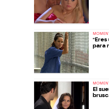
MOMEN
"Eres
para m
MOMEN
El su
brusc