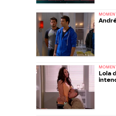
MOMEN
André
MOMEN
Lola 
inten