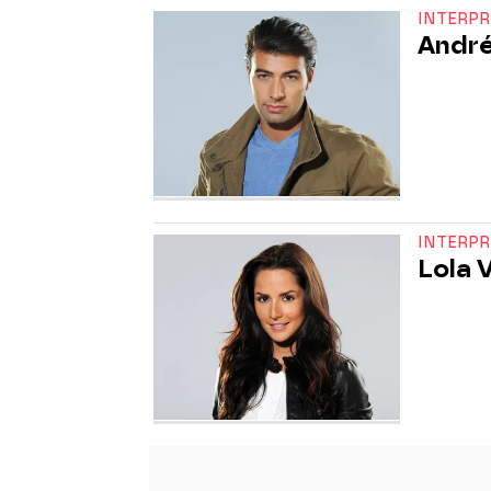
INTERP
André
INTERP
Lola 