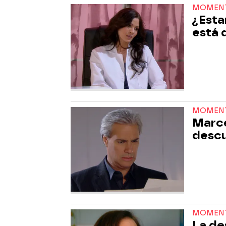
MOMEN
¿Esta
está 
MOMEN
Marce
descu
MOMEN
La de