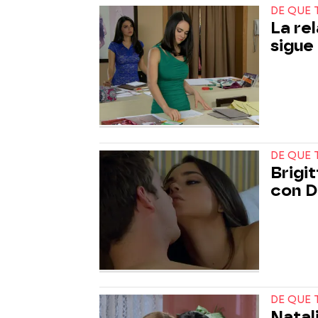
DE QUE 
La re
sigue
DE QUE 
Brigi
con D
DE QUE 
Natal