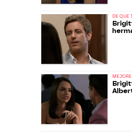
DE QUE 
Brigit
herm
MEJORE
Brigi
Alber