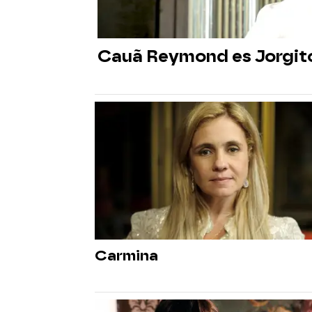
Cauã Reymond es Jorgito,
Carmina