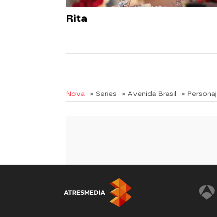
Rita
Nova
» Series
» Avenida Brasil
» Persona