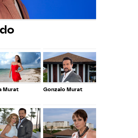
edo
a Murat
Gonzalo Murat