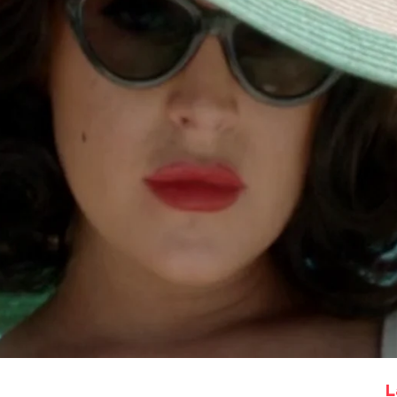
Whatsapp
Facebook
X
Flipboa
L