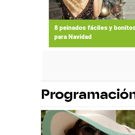
8 peinados fáciles y bonito
para Navidad
Programació