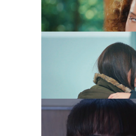
no son una licencia que
¿quién no conoce a un
Zeynep
Madre no es sólo quien 
evitar sentir un pellizco
Melek
y quiso que se co
auténtica
madre
, Zeyne
todo lo que una madre pu
formó un
vínculo espec
Gemma
La historia de Gemma e
propio digna de admirar
numerosos prejuicios qu
no deseado, Gemma es 