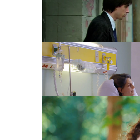
lado el nombre de Cemi
anteponer su vida
a la 
reside en el
amor hacia t
Refugio
Refugio ha tenido que l
hijas y más cuando Rubí 
no por eso dejó a sus h
adelante.
Nervin y Sevim
Hay muchos tipos de mad
inconformistas, las luc
el caso de Nevin y Sev
no se caen muy bien si
de sus hijos
, aunque no