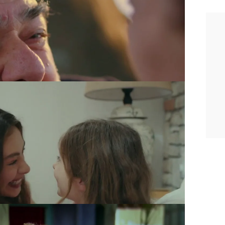
 eso la
venganza de Azize
siempre fue
e sabía el por qué. Pero cuando
su hijo volvió a creer en la palabra
s varapalos de la vida,
Nare siempre ha
ek en las mejores manos.
Cuando
no tenía sentido se enteró de que
ien era el amor de su vida,
ctitud y luchar por darle un
futuro
. Una historia de lucha que refleja la
mujeres.
nario "coraje" seguramente aparezca al