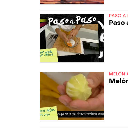
PASO A
Paso 
MELÓN A
Melón