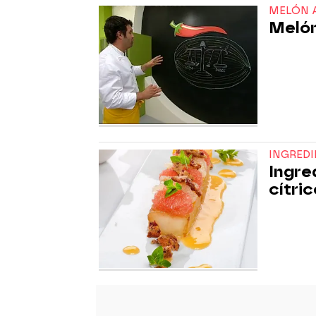
MELÓN A
Melón
INGRED
Ingre
cítri