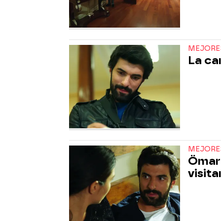
MEJORE
La ca
MEJORE
Ömar 
visita