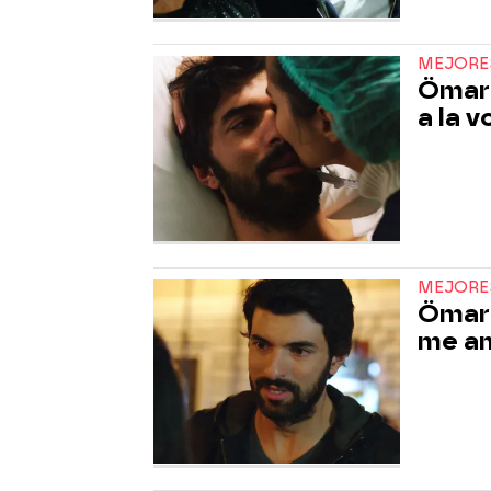
MEJORE
Ömar 
a la v
MEJORE
Ömar 
me a