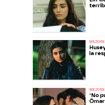
terri
MEJORE
Husey
la re
MEJORE
"No p
Ömar 