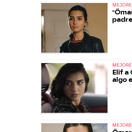
MEJORE
"Ömar
padre
MEJORE
Elif 
algo 
MEJORE