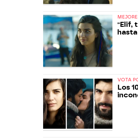
MEJORE
"Elif
hasta
VOTA P
Los 1
incon