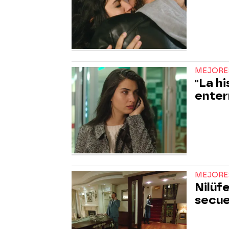
MEJORE
"La hi
enter
MEJORE
Nilüf
secue