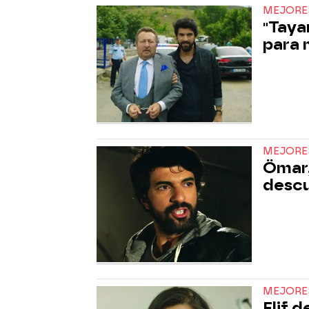
MEJORE
"Taya
para 
MEJORE
Ömar,
descu
MEJORE
Elif 