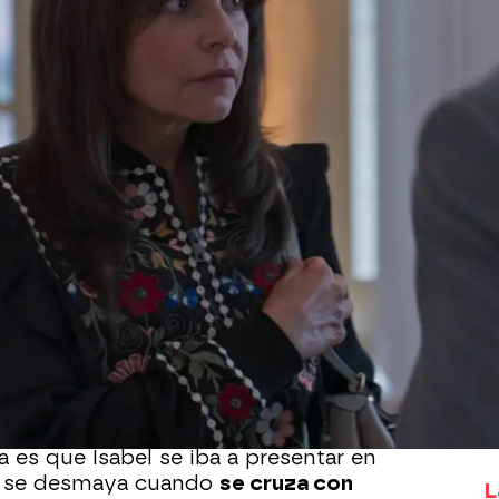
Whatsapp
Facebook
X
Flipboa
lberto
, pero nadie lo sabe.
Solo Emilio
,
supuesto, tampoco ha dicho nada a su
árcel y los hombres que la seguían le
 es que Isabel se iba a presentar en
asi se desmaya cuando
se cruza con
L