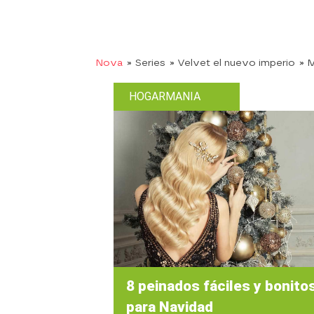
Nova
» Series
» Velvet el nuevo imperio
» 
HOGARMANIA
8 peinados fáciles y bonito
para Navidad