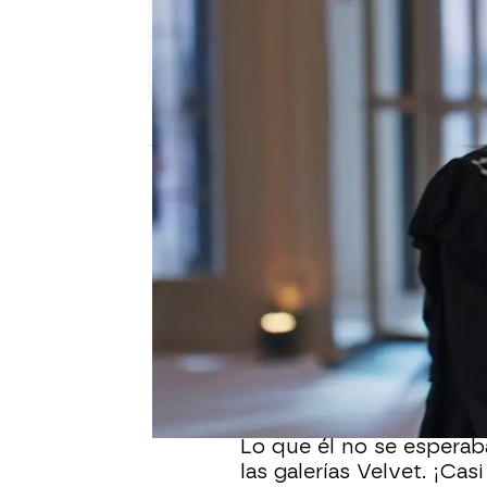
Nova
Publicado:
06 de febrero de 2026, 10:00
Isabel es la madre de A
el tío de Ana, que por 
sobrina.
Isabel ha salido de la c
han
perdido la pista.
Lo que él no se esperaba
las galerías Velvet. ¡C