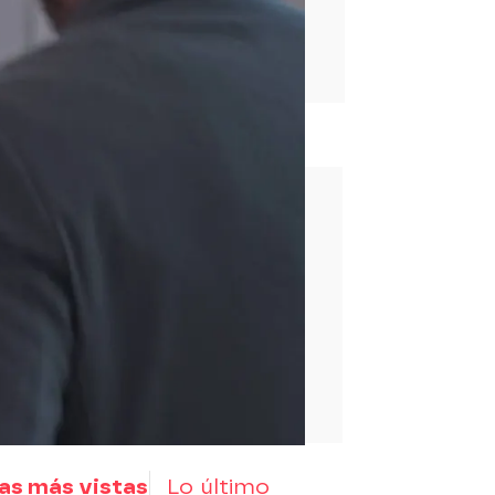
rd
as más vistas
Lo último