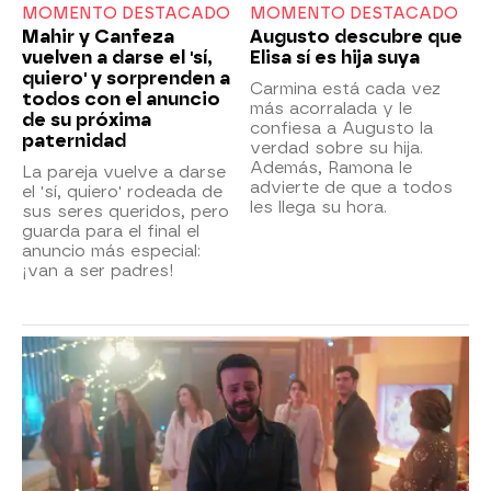
MOMENTO DESTACADO
MOMENTO DESTACADO
Mahir y Canfeza
Augusto descubre que
vuelven a darse el 'sí,
Elisa sí es hija suya
quiero' y sorprenden a
Carmina está cada vez
todos con el anuncio
más acorralada y le
de su próxima
confiesa a Augusto la
paternidad
verdad sobre su hija.
Además, Ramona le
La pareja vuelve a darse
advierte de que a todos
el 'sí, quiero' rodeada de
les llega su hora.
sus seres queridos, pero
guarda para el final el
anuncio más especial:
¡van a ser padres!