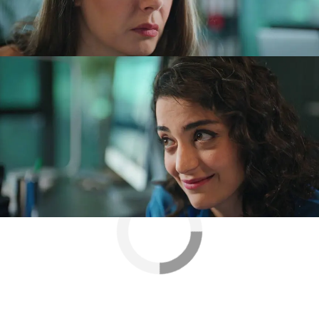
magnolio en el jardín, el árbol favorito de Nalan, y
con lo suspicaz que es, Feride comienza a atar
cabos e interroga a su hija.
Nova
» Series
» Tras el cristal
» Mejores momentos