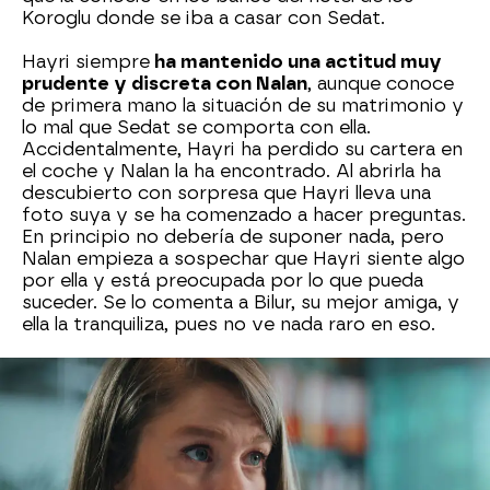
Koroglu donde se iba a casar con Sedat.
Hayri siempre
ha mantenido una actitud muy
prudente y discreta con Nalan
, aunque conoce
de primera mano la situación de su matrimonio y
lo mal que Sedat se comporta con ella.
Accidentalmente, Hayri ha perdido su cartera en
el coche y Nalan la ha encontrado. Al abrirla ha
descubierto con sorpresa que Hayri lleva una
foto suya y se ha comenzado a hacer preguntas.
En principio no debería de suponer nada, pero
Nalan empieza a sospechar que Hayri siente algo
por ella y está preocupada por lo que pueda
suceder. Se lo comenta a Bilur, su mejor amiga, y
ella la tranquiliza, pues no ve nada raro en eso.
La que sí comienza a sospechar y parece
bastante seria es Feride. La madre de Nalan
siempre está a la defensiva y
sospecha que
Hayri tiene malas intenciones con su hija
.
Además, ha descubierto que ha plantado un