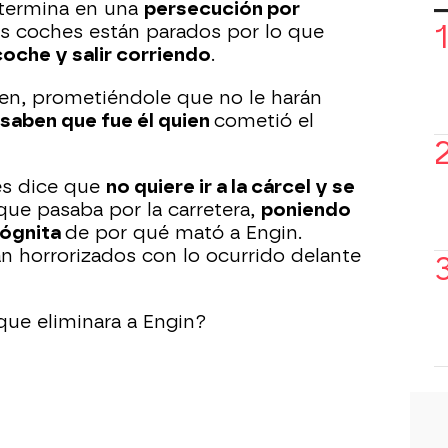
 termina en una
persecución por
os coches están parados por lo que
coche y salir corriendo
.
guen, prometiéndole que no le harán
saben que fue él quien
cometió el
es dice que
no quiere ir a la cárcel y se
ue pasaba por la carretera,
poniendo
ncógnita
de por qué mató a Engin.
an horrorizados con lo ocurrido delante
que eliminara a Engin?