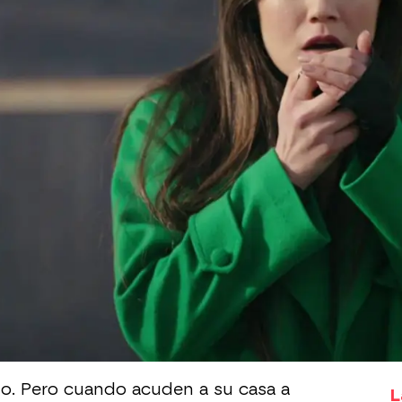
Whatsapp
Facebook
X
Flipboa
ida de que
Niyazi podía ser la persona
 asesinato de Engin y hasta él empieza
las
cámaras de seguridad
del anterior
donde pudieron coger un
pelo para la
e ¡Niyazi lo hizo!
rto. Pero cuando acuden a su casa a
L