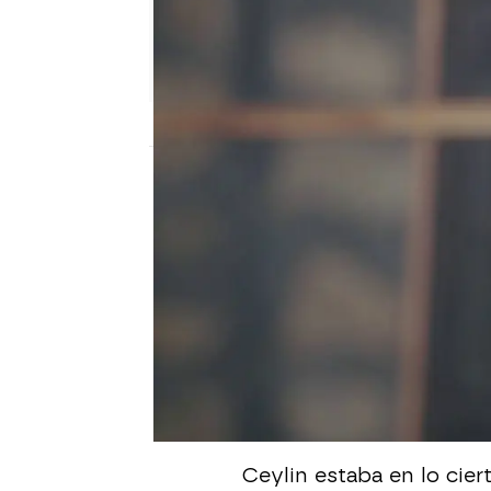
Nova
Publicado:
01 de febrero de 2026, 02:30
Ceylin estaba convenc
que inculpó a Ilgaz
en el
a sospechar.
Entonces deciden mirar 
despacho de Ilgaz, de 
prueba de ADN
y ven qu
Ceylin estaba en lo cie