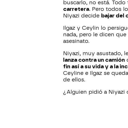
buscarlo, no está. Todo
carretera
. Pero todos l
Niyazi decide
bajar del 
Ilgaz y Ceylin lo persi
nada, pero le dicen que
asesinato.
Niyazi, muy asustado, l
lanza contra un camión
q
fin así a su vida y a la i
Ceyline e Ilgaz se qued
de ellos.
¿Alguien pidió a Niyazi 