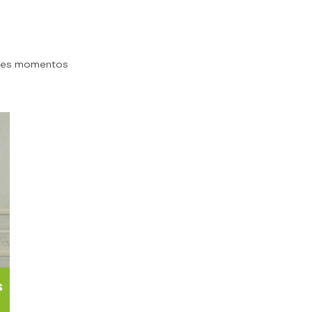
res momentos
s