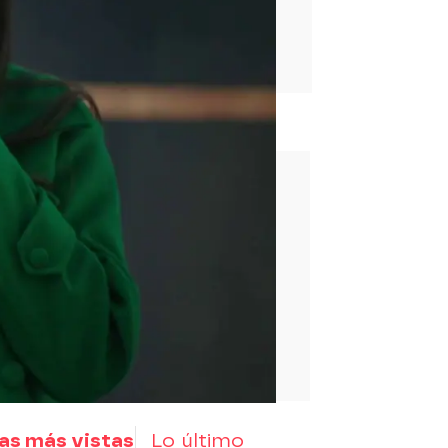
rd
as más vistas
Lo último