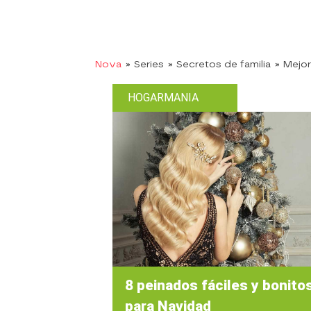
Nova
» Series
» Secretos de familia
» Mejo
HOGARMANIA
8 peinados fáciles y bonito
para Navidad