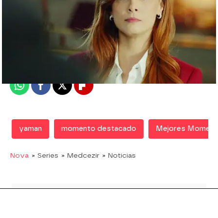
Nova
Madrid
Publicado:
29 de enero de 2019, 20:34
Whatsapp
Facebook
X
Flipboard
yaman
momento destacado
Mejores Moment
Nova
» Series
» Medcezir
» Noticias