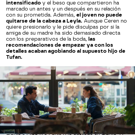
intensificado
y el beso que compartieron ha
marcado un antes y un después en su relación
con su prometida. Además,
el joven no puede
quitarse de la cabeza a Leyla.
Aunque Ceren no
quiere presionarlo y le pide disculpas por si la
amiga de su madre ha sido demasiado directa
con los preparativos de la boda,
las
recomendaciones de empezar ya con los
detalles acaban agobiando al supuesto hijo de
Tufan.
Confundido, Civan se sincera con un amigo. Para
él, Ceren es una chica increíble, amable y guapa,
pero no puede dejar de pensar en su amor de la
infancia, Leyla.
"Pienso en esa época: cuando
Leyla llegó al vertedero, todo fue diferente.
Todo cobró color"
, le confiesa el hijo de Nur. Su
colega le aconseja que la olvide, pero él sabe que
no es tan sencillo.
Mientras Civan conversa con su amigo, Ipek