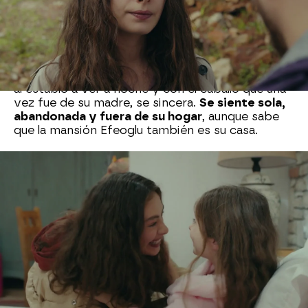
A pesar de que Sancar intenta proteger a su hija,
es
inevitable que la pequeña Melek
se sienta
sola tras la marcha de su madre, recuerda todos
los momentos vividos juntas, desde su huida de
Montenegro hasta su último paseo juntas. Se va
al establo a ver a noche y con el caballo que una
vez fue de su madre, se sincera.
Se siente sola,
abandonada y fuera de su hogar
, aunque sabe
que la mansión Efeoglu también es su casa.
Elvan
, que no ha dejado de estar con ella, se la
encuentra llorando entre paja y maldiciendo a su
madre. Elvan la intenta consolar y le dice que
siempre serán familia, pero la pequeña Melek se
siente traicionada por su madre y sale corriendo
tras
pronunciar unas palabras que rompen a
Elvan
y que la devuelven a la realidad:
"Yo
tampoco la querré"
Neslihan Atagül
Series turcas de Nova