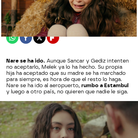
Almudena Carranza
Madrid
Publicado:
02 de octubre de 2022, 06:05
Whatsapp
Facebook
X
Flipboard
Nare se ha ido.
Aunque Sancar y Gediz intenten
no aceptarlo, Melek ya lo ha hecho. Su propia
hija ha aceptado que su madre se ha marchado
para siempre, es hora de que el resto lo haga.
Nare se ha ido al aeropuerto,
rumbo a Estambul
y luego a otro país, no quieren que nadie le siga.
Sancar y Gediz habían firmado una
denuncia de
desaparición
, temiendo que se haya quitado la
vida, pero al ver el video de las cámaras de
seguridad se dan cuenta de la verdad.
Nare
Çelebi se ha ido para siempre.