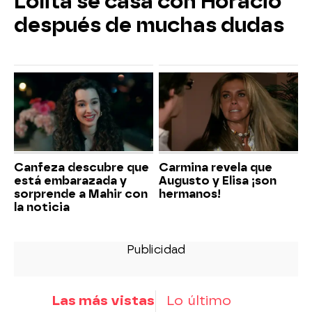
Lolita se casa con Horacio
después de muchas dudas
Canfeza descubre que
Carmina revela que
está embarazada y
Augusto y Elisa ¡son
sorprende a Mahir con
hermanos!
la noticia
Las más vistas
Lo último