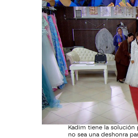
Tras un día agotador eli
celebran la 'noche de he
despedida de solteras
fiesta solo para mujeres
de rojo con un velo de 
su familias y amigas
las
tarta de velas en las ma
Mientras tanto, los no
íntimos,
se reúnen para 
pletórico. Va a casar a 
más ricas del pueblo.
Sin embargo, Kadim y D
enlace. Ferman es de or
Berfin se hubiera casado
Kadim tiene la solución
no sea una deshonra par