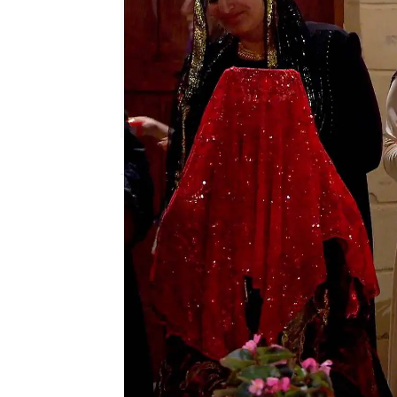
Nova
Publicado:
25 de enero de 2024, 16:25
Pese a todos los intento
suspender la boda, final
Kirman, aprovecha que 
hospitalizado tras ser 
hermano Ali, para
comen
preparativos del enlace