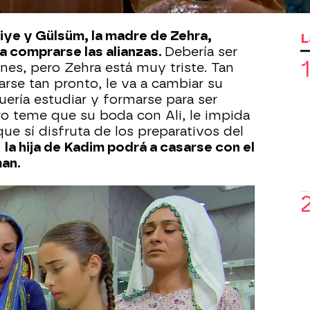
iye y Gülsüm, la madre de Zehra,
L
a comprarse las alianzas.
Debería ser
venes, pero Zehra está muy triste. Tan
sarse tan pronto, le va a cambiar su
uería estudiar y formarse para ser
o teme que su boda con Ali, le impida
ue sí disfruta de los preparativos del
,
la hija de Kadim podrá a casarse con el
man.
 para darse el sí quiero,
toca elegir el
da para el velo y las telas bordadas
 que llevarán el día que den el sí quiero
as. Behiye, que tiene muy buen gusto,
 ya que, en la tradición turca, el
símbolo de riqueza y buenos augurios
io.