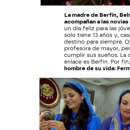
día para otro.
La madre de Berfin, Beh
acompañan a las novias 
un día feliz para las jó
solo tiene 13 años y, ca
destino para siempre. Q
profesora de mayor, per
cumplir sus sueños. La q
enlace es Berfin. Por fin
hombre de su vida: Fer
Tras escoger una sortija
vestido de novia y la se
con hilos de plata u oro
a sus respectivas parej
no escatimará en gastos,
vestido de novia
es un 
para el futuro matrimon