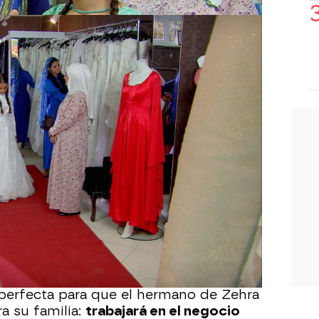
giendo Berfin y Zehra sus looks,
nna', o lo que es lo mismo, su
en la mansión de los Kirman. Es una
 y es tradición que las novias se vistan
seda que les cubra la cabeza mientras
 rodean cantando y bailando con una
nos.
vios, acompañados de sus allegados más
tomar café y té y charlar.
Rashit está
su hijo Ferman con una de las jóvenes
evra no están muy contentos con el
igen humilde y hubieran preferido que
 con un joven de su estrato social.
 perfecta para que el hermano de Zehra
a su familia:
trabajará en el negocio