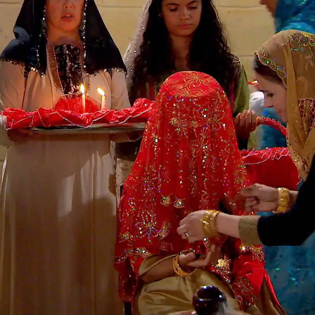
Whatsapp
Facebook
X
Flipboa
s de Azad, Melek, Zehra y Ali para
mente, no es posible y la familia
el hijo mayor de Zümrüt está
disparado accidentalmente por su
zar lo antes posible con los
. Quieren casar a ambas parejas de un