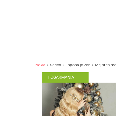
Nova
» Series
» Esposa joven
» Mejores m
HOGARMANIA