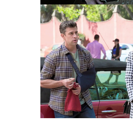
Damián se arrepiente d
Doménica en el taller y 
Montalvo para pedir dis
una broma y reconoce q
muestra distante y fría 
y descarado con ella y 
una joven educada que 
tan directos por parte 