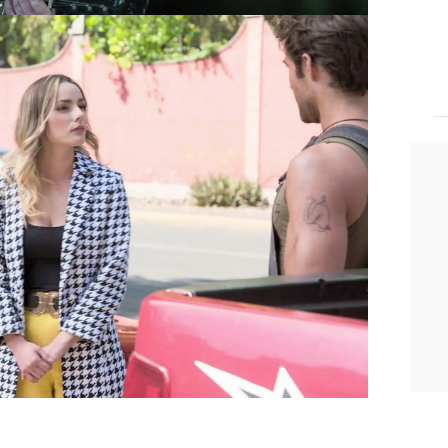
e sus comentarios inapropiados a
se acerca hasta la mansión de los
culpas a la joven.
Admite que le gastó
ue fue de mal gusto.
Doménica se
con él.
Damián es demasiado impulsivo
eso descuadra a la hermana de Carlota
,
no está acostumbrada a recibir halagos
de un hombre.