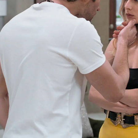
Whatsapp
Facebook
X
Flipboa
manos Jesús y Samuel en un local
mecánico de coches. Jesús lo ha
o y
su ubicación es ideal, justo
 de Augusto Ruiz Montalvo.
gar la muerte de su padre Octavio