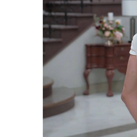
Nova
Publicado:
22 de mayo de 2024, 21:01
Damián vive con sus her
donde tienen un taller 
comprado a buen preci
enfrente de la mansión
Los jóvenes buscan ven