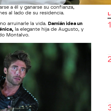
audalado empresario de acabar con su
carse a él y ganarse su confianza,
es al lado de su residencia.
L
o arruinarle la vida.
Damián idea un
énica,
la elegante hija de Augusto, y
ado Montalvo.
l taller y se pone a tocar la guitarra
rgoneta y Doménica, que está en el
, lo ve y se miran fijamente.
Al
ece una joven atractiva, pero sus
van a ser honestas.
amián y Doménica vuelvan a coincidir.
cánico. La joven ha ido a recoger su
do.
El joven no deja de vacilarla y la hija
ohibida
y decide llevarse su vehículo
no esté arreglado.