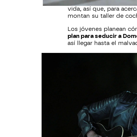
Sánchez
y culpan al ac
vida, así que, para acer
montan su taller de coch
Los jóvenes planean cóm
plan para seducir a Dom
así llegar hasta el malv
Una noche Damián llega a
sobre el techo de su fu
balcón de su habitación
hermano de Jesús le par
intenciones con ella no 
El destino quiere que D
Esta vez en el taller me
coche que se ha averia
de Augusto se siente c
de allí, aunque todavía 