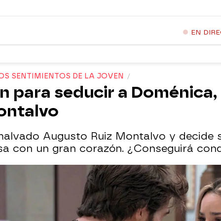
EN DIR
OS SENTIMIENTOS DE LA JOVEN
n para seducir a Doménica, l
ontalvo
malvado Augusto Ruiz Montalvo y decide se
a con un gran corazón. ¿Conseguirá conq