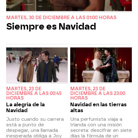
MARTES, 30 DE DICIEMBRE A LAS 01:00 HORAS
Siempre es Navidad
MARTES, 23 DE
MARTES, 23 DE
DICIEMBRE A LAS 00:45
DICIEMBRE A LAS 23:00
HORAS
HORAS
La alegría de la
Navidad en las tierras
Navidad
altas
Justo cuando su carrera
Una perfumista viaja a
está a punto de
Irlanda con una misión
despegar, una llamada
secreta: descifrar en siete
inesperada obliga a Joy
días la fórmula de un