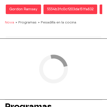
Gordon Ramsay
5554b3fc0cf203da151fa832
Pe
Nova
» Programas
» Pesadilla en la cocina
Programas