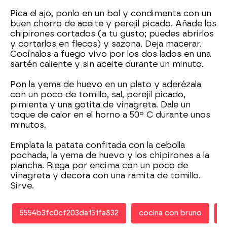
Pica el ajo, ponlo en un bol y condimenta con un
buen chorro de aceite y perejil picado. Añade los
chipirones cortados (a tu gusto; puedes abrirlos
y cortarlos en flecos) y sazona. Deja macerar.
Cocínalos a fuego vivo por los dos lados en una
sartén caliente y sin aceite durante un minuto.
Pon la yema de huevo en un plato y aderézala
con un poco de tomillo, sal, perejil picado,
pimienta y una gotita de vinagreta. Dale un
toque de calor en el horno a 50º C durante unos
minutos.
Emplata la patata confitada con la cebolla
pochada, la yema de huevo y los chipirones a la
plancha. Riega por encima con un poco de
vinagreta y decora con una ramita de tomillo.
Sirve.
5554b3fc0cf203da151fa832
cocina con bruno
r