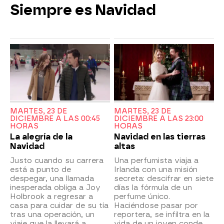
Siempre es Navidad
MARTES, 23 DE
MARTES, 23 DE
DICIEMBRE A LAS 00:45
DICIEMBRE A LAS 23:00
HORAS
HORAS
La alegría de la
Navidad en las tierras
Navidad
altas
Justo cuando su carrera
Una perfumista viaja a
está a punto de
Irlanda con una misión
despegar, una llamada
secreta: descifrar en siete
inesperada obliga a Joy
días la fórmula de un
Holbrook a regresar a
perfume único.
casa para cuidar de su tía
Haciéndose pasar por
tras una operación, un
reportera, se infiltra en la
viaje que la llevará a
vida de un joven conde