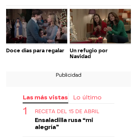
Doce días para regalar
Un refugio por
Navidad
Las más vistas
Lo último
RECETA DEL 15 DE ABRIL
Ensaladilla rusa “mi
alegría”